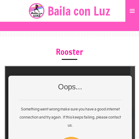
Baila con Luz
Ga
direct
naar
de
hoofdinhoud
Rooster