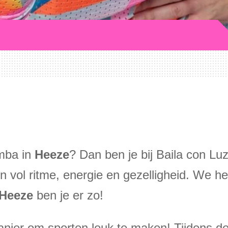
mba in
Heeze
? Dan ben je bij Baila con Luz
en vol ritme, energie en gezelligheid. We 
Heeze
ben je er zo!
nier om sporten leuk te maken! Tijdens de