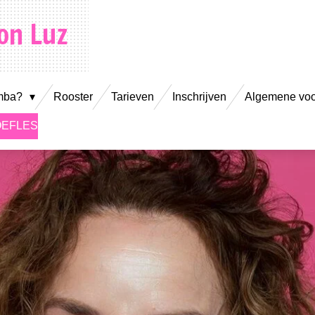
con Luz
umba?
Rooster
Tarieven
Inschrijven
Algemene vo
OEFLES