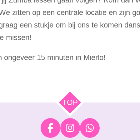
 We zitten op een centrale locatie en zijn 
graag een stukje om bij ons te komen dan
te missen!
n ongeveer 15 minuten in Mierlo!
TOP
F
I
W