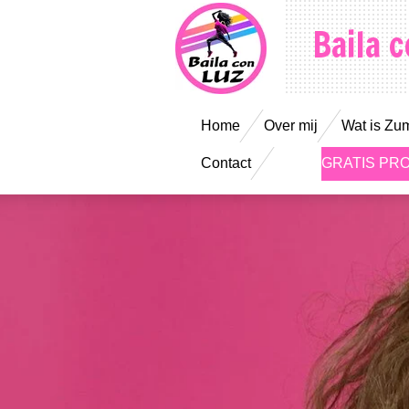
Ga
Baila 
direct
naar
Home
Over mij
Wat is Z
de
Contact
GRATIS PR
hoofdinhoud