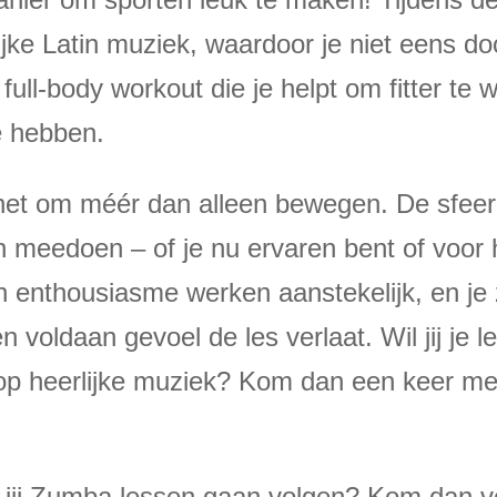
ijke Latin muziek, waardoor je niet eens do
full-body workout die je helpt om fitter te 
te hebben.
t het om méér dan alleen bewegen. De sfee
an meedoen – of je nu ervaren bent of voor
n enthousiasme werken aanstekelijk, en je 
 voldaan gevoel de les verlaat. Wil jij je le
op heerlijke muziek? Kom dan een keer me
l jij Zumba lessen gaan volgen? Kom dan v