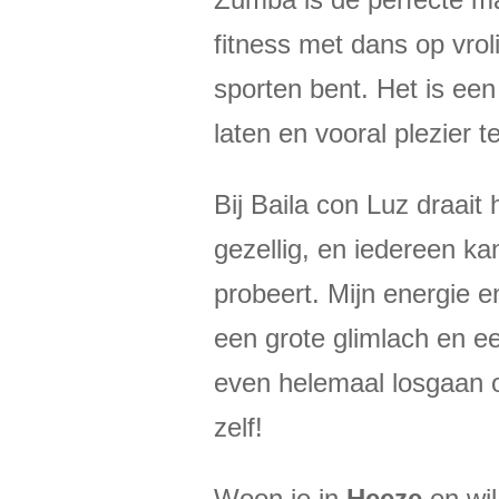
fitness met dans op vrol
sporten bent. Het is een 
laten en vooral plezier 
Bij Baila con Luz draai
gezellig, en iedereen k
probeert. Mijn energie e
een grote glimlach en een
even helemaal losgaan 
zelf!
Woon je in
Heeze
en wi