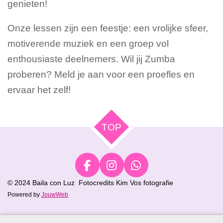
genieten!
Onze lessen zijn een feestje: een vrolijke sfeer,
motiverende muziek en een groep vol
enthousiaste deelnemers. Wil jij Zumba
proberen? Meld je aan voor een proefles en
ervaar het zelf!
TOP
F
I
W
a
n
h
© 2024 Baila con Luz Fotocredits Kim Vos fotografie
c
s
a
Powered by
JouwWeb
e
t
t
b
a
s